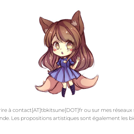
rire à contact[AT]tbkitsune[DOT]fr ou sur mes réseaux
e. Les propositions artistiques sont également les b