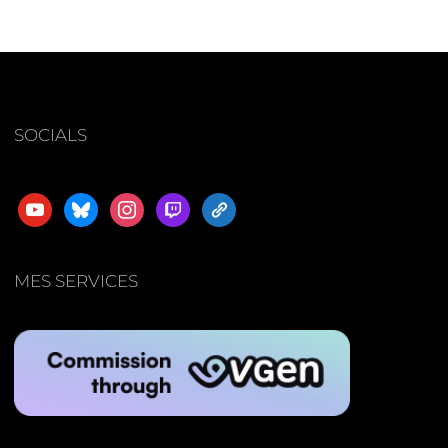
SOCIALS
youtube
bluesky
instagram
twitch
admin-
links
MES SERVICES