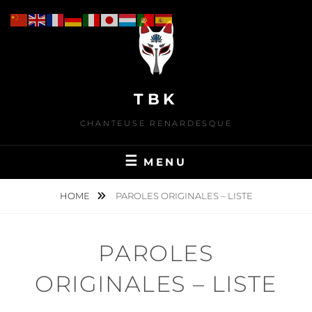
Skip
to
content
TBK
CHANTEUSE RENARDESQUE
MENU
HOME
PAROLES ORIGINALES – LISTE
PAROLES
ORIGINALES – LISTE