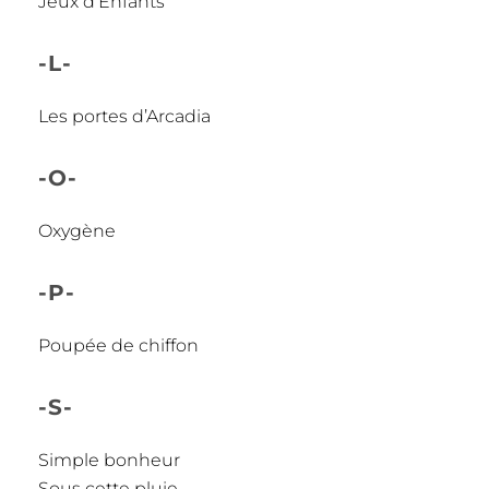
Jeux d’Enfants
-L-
Les portes d’Arcadia
-O-
Oxygène
-P-
Poupée de chiffon
-S-
Simple bonheur
Sous cette pluie