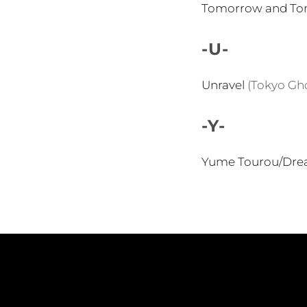
Tomorrow and T
-U-
Unravel
(Tokyo Gh
-Y-
Yume Tourou/Dre