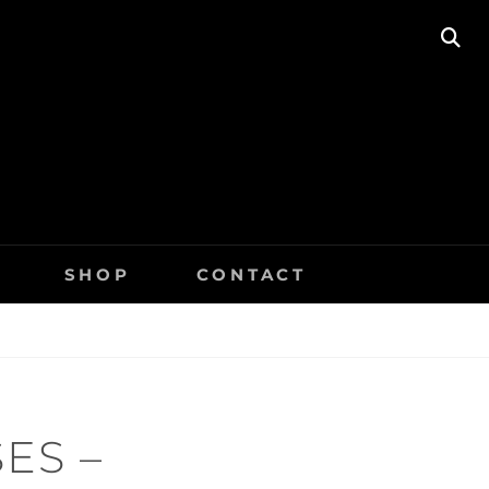
SE
SHOP
CONTACT
ES –