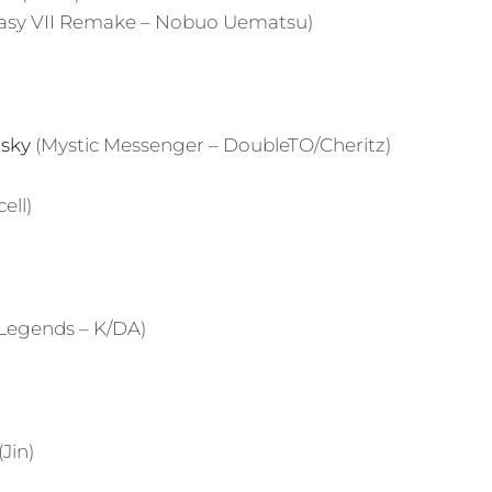
tasy VII Remake – Nobuo Uematsu)
 sky
(Mystic Messenger – DoubleTO/Cheritz)
ell)
 Legends – K/DA)
(Jin)