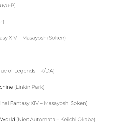
uyu-P)
P)
tasy XIV – Masayoshi Soken)
ue of Legends – K/DA)
chine
(Linkin Park)
inal Fantasy XIV – Masayoshi Soken)
 World
(Nier: Automata – Keiichi Okabe)