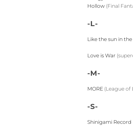
Hollow
(Final Fan
-L-
Like the sun in the
Love is War
(superc
-M-
MORE
(League of
-S-
Shinigami Record