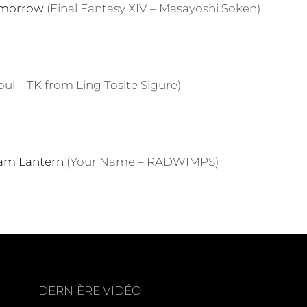
omorrow
(Final Fantasy XIV – Masayoshi Soken)
oul –
TK from Ling Tosite Sigure
)
am Lantern
(Your Name – RADWIMPS)
DERNIÈRE VIDÉO