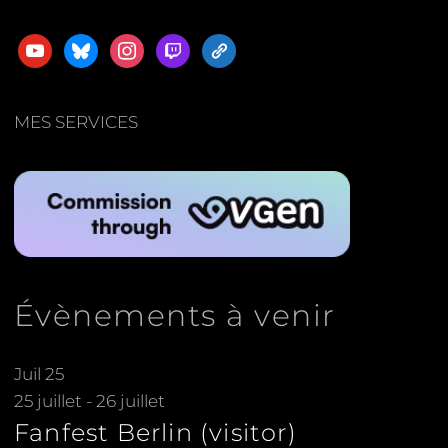
youtube
bluesky
instagram
twitch
admin-
links
MES SERVICES
Évènements à venir
Juil
25
25 juillet
-
26 juillet
Fanfest Berlin (visitor)