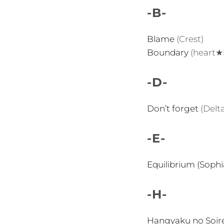
-B-
Blame
(Crest)
Boundary
(heart★
-D-
Don’t forget
(Delt
-E-
Equilibrium (Soph
-H-
Hangyaku no Soir