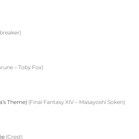
breaker)
arune – Toby Fox)
ia’s Theme)
(Final Fantasy XIV – Masayoshi Soken)
ée
(Crest)