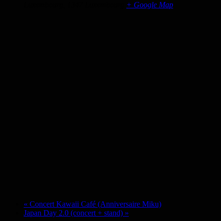
Luxembourg
,
1347
Luxembourg
+ Google Map
«
Concert Kawaii Café (Anniversaire Miku)
Japan Day 2.0 (concert + stand)
»