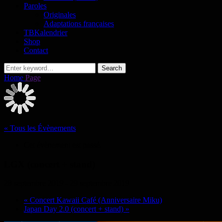
Paroles
Originales
Adaptations françaises
TBKalendrier
Shop
Contact
Search
Search
for:
Home
Page
« Tous les Évènements
Cet évènement est passé.
LGX (concert + stand)
28 septembre 2019
-
29 septembre 2019
«
Concert Kawaii Café (Anniversaire Miku)
Japan Day 2.0 (concert + stand)
»