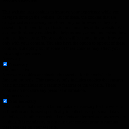
Privacy Overview
This website uses cookies to improve your experience while you
navigate through the website. Out of these, the cookies that are
categorized as necessary are stored on your browser as they are
essential for the working of basic functionalities of the website. We
also use third-party cookies that help us analyze and understand how
you use this website. These cookies will be stored in your browser
only with your consent. You also have the option to opt-out of these
cookies. But opting out of some of these cookies may affect your
browsing experience.
Necessary
Necessary
Toujours activé
Necessary cookies are absolutely essential for the website to
function properly. This category only includes cookies that ensures
basic functionalities and security features of the website. These
cookies do not store any personal information.
Non-necessary
Non-necessary
Any cookies that may not be particularly necessary for the website
to function and is used specifically to collect user personal data via
analytics, ads, other embedded contents are termed as non-necessary
cookies. It is mandatory to procure user consent prior to running
these cookies on your website.