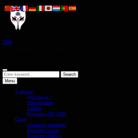
Skip
to
content
TBK
Chanteuse renardesque
Search
Search
Search
for:
Menu
À propos
Qui suis-je ?
Discographie
Galerie
Reference OC TBK
Chant
Chansons originales
Reprises/Covers
Concerts (vidéos)