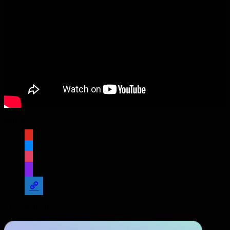
SOCIALS
youtube
bluesky
instagram
twitch
admin-
links
MES SERVICES