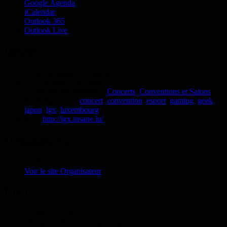
Google Agenda
iCalendar
Outlook 365
Outlook Live
Détails
Début :
28 septembre 2019
Fin :
29 septembre 2019
Catégories d’Évènement:
Concerts
,
Conventions et Salons
Évènement Tags:
concert
,
convention
,
esport
,
gaming
,
geek
,
japon
,
lgx
,
luxembourg
Site :
http://lgx.insane.lu/
Organisateur
LGX
Voir le site Organisateur
Lieu
Luxexpo The Box
10 Circuit de La Foire Internationale