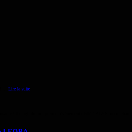
Japan
o ! …
Lire la suite
Expo
Paris
(stand)
ante ! Il s’agit du tout premier évènement dédié à ALYS, notre chante
lle LEORA