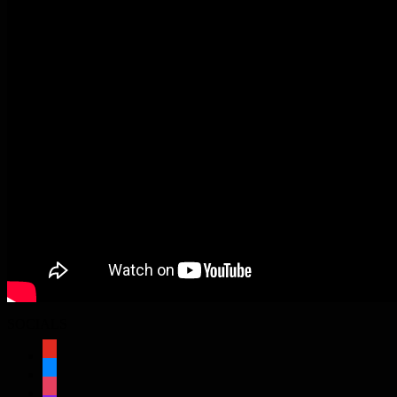
SOCIALS
youtube
bluesky
instagram