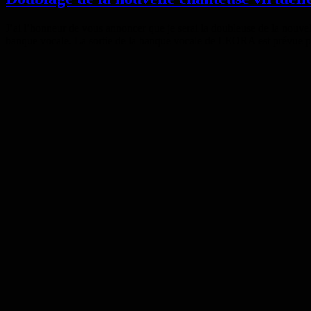
#1
(stand)
J’ai l’honneur de vous annoncer que je serai la doubleuse de la nouv
banque vocale. La sortie de la banque vocale de LEORA est prévue
Posted
by
15
TBK
on
juillet
2016
6
juillet
2023