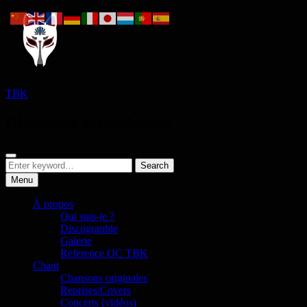
Skip
to
content
TBK
Chanteuse renardesque
Search
Search
Search
for:
Menu
À propos
Qui suis-je ?
Discographie
Galerie
Reference OC TBK
Chant
Chansons originales
Reprises/Covers
Concerts (vidéos)