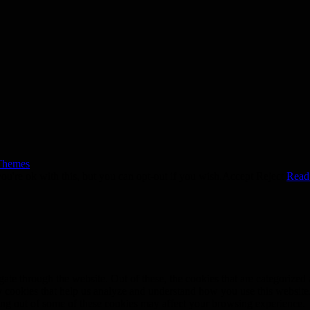
Themes
u're ok with this, but you can opt-out if you wish.
Accept
Reject
Read
e through the website. Out of these, the cookies that are categorized a
rty cookies that help us analyze and understand how you use this websit
ting out of some of these cookies may affect your browsing experience.