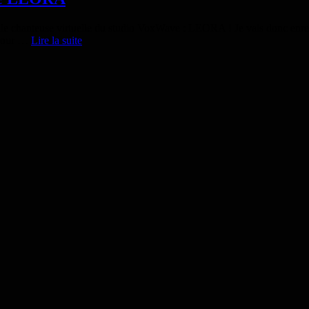
elle chanteuse virtuelle du studio VoxWave : LEORA ! Je vais donc enr
Doublage
 pour …
Lire la suite
de
la
nouvelle
chanteuse
virtuelle
LEORA