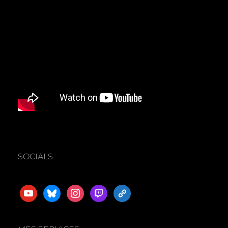
SOCIALS
youtube
bluesky
instagram
twitch
admin-
links