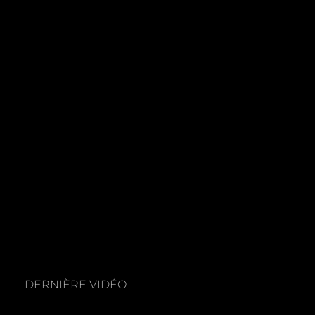
I
ASIAN
EXPO
L
(14
2
MAI
2016)
0
1
6
DERNIÈRE VIDÉO