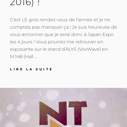
2016) !
C’est LE gros rendez-vous de l’année et je ne
comptais pas manquer ça ! Je suis heureuse de
vous annoncer que je serai donc à Japan Expo
les 4 jours ! Vous pourrez me retrouver en
exposante sur le stand d’ALYS (VoxWave) en
M.148 (Hall …
CONCERTS
LIRE LA SUITE
ET
PRÉSENCE
POSTED
BY
2
T
À
ON
0
B
JAPAN
J
K
EXPO
(7-
U
10
I
JUILLET
N
2016)
!