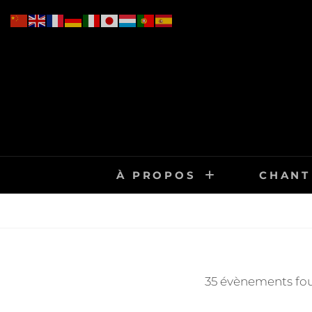
Skip
to
content
À PROPOS
CHANT
35 évènements fo