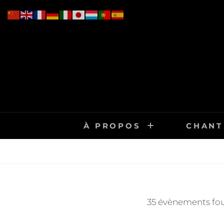
Skip
to
content
À PROPOS
CHANT
35 évènements fo