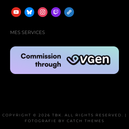
youtube
bluesky
instagram
twitch
admin-
links
MES SERVICES
COPYRIGHT © 2026
TBK
. ALL RIGHTS RESERVED. |
FOTOGRAFIE BY
CATCH THEMES