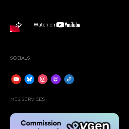
SOCIALS
youtube
bluesky
instagram
twitch
admin-
links
MES SERVICES