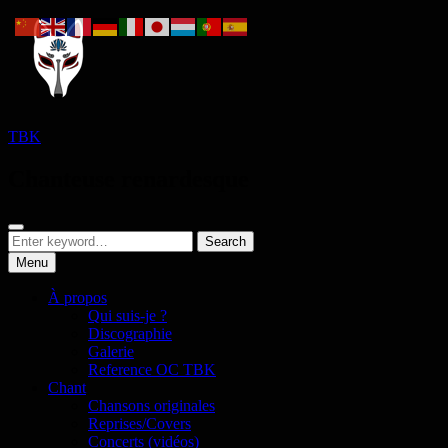
Skip
to
content
TBK
Chanteuse renardesque
Search
Search
Search
for:
Menu
À propos
Qui suis-je ?
Discographie
Galerie
Reference OC TBK
Chant
Chansons originales
Reprises/Covers
Concerts (vidéos)