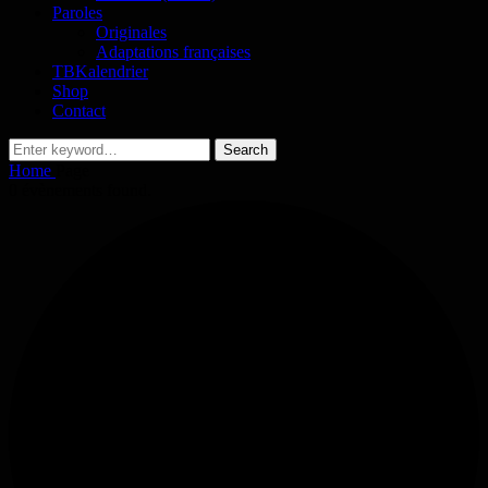
Paroles
Originales
Adaptations françaises
TBKalendrier
Shop
Contact
Search
Search
for:
Home
Page
0 évènements found.