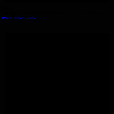
Notice
Aucun évènements planifié pour 1 septembre 2025. Passer aux
évènements suivants
.