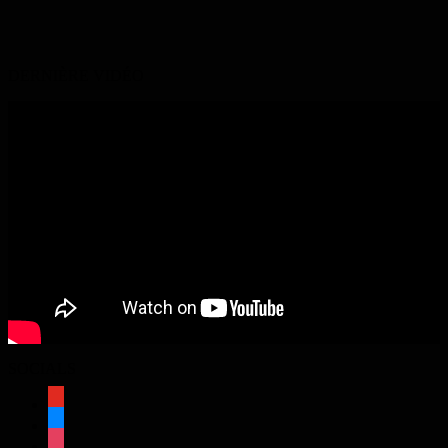
DERNIÈRE VIDÉO
SOCIALS
youtube
bluesky
instagram